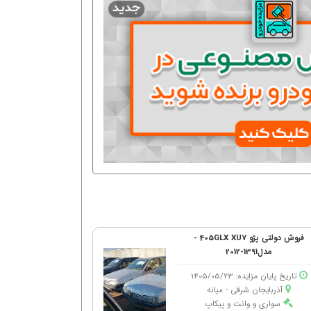
فروش دولتی پژو 405GLX XU7 -
مدل1391-2012
تاریخ پایان مزایده: 1405/05/23
آذربایجان شرقی - میانه
سواری و وانت و پیکاپ