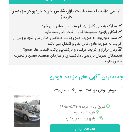
قیمت بازار: 6,700,000,000
فروش دولتی: 4,020,000,000
آیا می دانید با نصف قیمت بازار، شانس خرید خودرو در مزایده را
دارید؟
تارا، اتوماتیک V2 اتوماتیک مدل 1402
مدارک به طور کامل به نام متقاضی صادر می شود.
قیمت بازار: 1,276,500,000
امکان بازدید خودروها قبل از ثبت نام وجود دارد.
فروش دولتی: 765,900,000
سند خودروها به صورت عادی به نام متقاضی صادر می شود و پس از
خرید، به صورت عادی قابل نقل و انتقال می باشد.
شوال، 6HEV 1.5 لیتر توربو مدل 1404
زمان برگزاری فرایند مزایده و بازگشایی پاکت قیمت ها، معمولا
نمایندگان سازمان بازرسی، دادگستری و سازمان صنعت، معدن و تجارت
قیمت بازار: 5,620,000,000
حضور دارند.
فروش دولتی: 3,372,000,000
جدیدترین آگهی های مزایده خودرو
هایما، S7 1.8 لیتر توربو پلاس مدل 1400
قیمت بازار: 3,600,000,000
فروش دولتی پژو 206 سفید رنگ - مدل1390
فروش دولتی: 2,160,000,000
تاریخ پایان مزایده: 1405/05/24
رانا، پلاس موتور TU5 مدل 1401
خوزستان - دزفول
قیمت بازار: 1,440,000,000
سواری و وانت و پیکاپ
فروش دولتی: 864,000,000
اطلاعات بیشتر