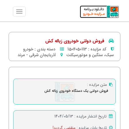
فروش دولتی خودروی زباله کش
کد مزایده :
1504050113
دسته بندی :
خودرو
سبک، سنگین و موتورسیکلت
آذربایجان شرقی
-
مرند
متن مزایده :
فروش دولتی یک دستگاه خودروی زباله کش
تاریخ انتشار مزایده :
1404/05/13
تاریخ پایان مزایده :
منقضی گردید!