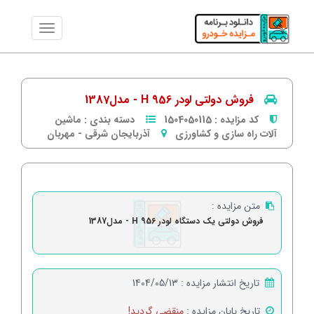
فروش دولتی لودر 956 H - مدل1387
کد مزایده :
1504050115
دسته بندی :
ماشین
آلات راه سازی و کشاورزی
آذربایجان شرقی
-
مهربان
متن مزایده :
فروش دولتی یک دستگاه لودر 956 H - مدل1387
تاریخ انتشار مزایده :
1404/05/13
تاریخ پایان مزایده :
منقضی گردید!