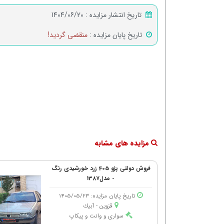
تاریخ انتشار مزایده :
1404/06/20
تاریخ پایان مزایده :
منقضی گردید!
مزایده های مشابه
فروش دولتی پژو 405 زرد خورشیدی رنگ
- مدل1387
تاریخ پایان مزایده: 1405/05/23
قزوین - آبیك
سواری و وانت و پیکاپ