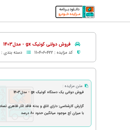
فروش دولتی کوئیک gx - مدل1403
کد مزایده :
1104060422
دسته بندی :
متن مزایده :
فروش دولتی یک دستگاه کوئیک gx - مدل1403
گزارش کارشناسی: دارای اتاق و بدنه فاقد اثار ظاهری تصاد
با میزان آج موجود میانگین حدود 80 درصد