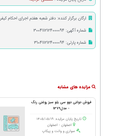
ارگان برگزار کننده:
دفتر شعبه هفتم اجرای احکام کیف
شماره آگهی:
3004112124000094
شماره پارتی:
3104112124000094
مزایده های مشابه
فروش دولتی دوو سی یلو سبز روغنی رنگ
- مدل1379
تاریخ پایان مزایده: 1405/05/19
اصفهان - اصفهان
سواری و وانت و پیکاپ