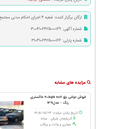
ارگان برگزار کننده:
شعبه 4 اجرای احکام مدنی مجتمع شهید باهنر تهران
شماره آگهی:
3004106425000169
شماره پارتی:
3104106425000166
مزایده های مشابه
فروش دولتی پژو 405glx xu7 خاکستری
رنگ - مدل1391
تاریخ پایان مزایده: 1405/05/23
آذربایجان شرقی - میانه
سواری و وانت و پیکاپ