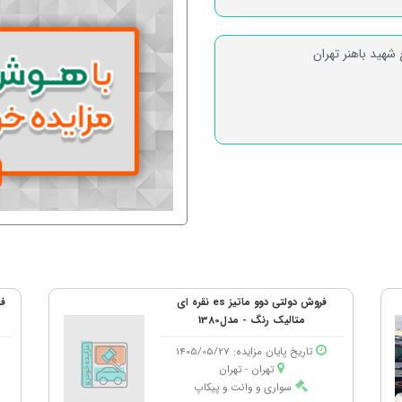
فروش دولتی دوو ماتیز es نقره ای
فر
متالیک رنگ - مدل1380
تاریخ پایان مزایده: 1405/05/27
تهران - تهران
سواری و وانت و پیکاپ