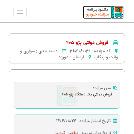
فروش دولتی پژو 405
کد مزایده :
3104080029
دسته بندی :
سواری و
وانت و پیکاپ
لرستان
-
دورود
متن مزایده :
فروش دولتی یک دستگاه پژو 405
تاریخ انتشار مزایده :
1404/08/22
تاریخ پایان مزایده :
منقضی گردید!