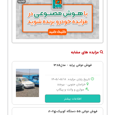
مزایده های مشابه
فروش دولتی پراید - مدل1385
تاریخ پایان مزایده: 1405/05/18
خراسان جنوبی - بیرجند
سواری و وانت و پیکاپ
اطلاعات بیشتر
فروش دولتی 55 دستگاه کوییک،ژو207،