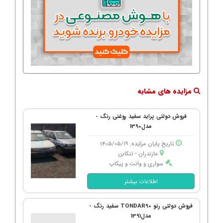
مزایده های مشابه
فروش دولتی پراید سفید روغنی رنگ -
مدل1390
تاریخ پایان مزایده: 1405/05/19
مازندران - تنكابن
سواری و وانت و پیکاپ
اطلاعات بیشتر
فروش دولتی رنو TONDAR90 سفید رنگ -
مدل1391