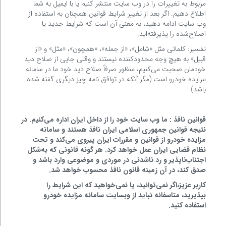
مربوط به تغییرات را در وب سایت منتشر کنیم یا با ایمیل به شما
اطلاع دهیم. اگر بعد از تغییر شرایط قوانین همچنان به استفاده از
وب سایت ادامه دهید، به معنی آن است که شرایط جدید یا
اصلاح‌شده را پذیرفته‌اید.
تفسیر: کلماتی مثل «شامل»، «از جمله»، «همچون»، «مثل» و «از
قبیل» به هیچ وجه محدودکننده نیستند و وقتی جایی از صلاح دید
خودمان صحبت می‌کنیم، منظور صرفاً صلاح دید خود ما در سامانه
مزایده خودرو است (مگر آنکه در توافق نامه چیز دیگری گفته شده
باشد)
قوانین نافذ : ما وب سایت خود را از داخل ایران اداره می‌کنیم. در
نتیجه قوانین جمهوری اسلامی ایران نافذ هستند و سامانه
مزایده خودرو از قوانین و مقررات ایران پیروی می‌کند و تحت
نظام قضایی ایران عمل خواهد کرد. هر گونه قانونی که به‌شکل
اجتناب‌ناپذیر و رد ناشدنی در موردی و موضوعی وارد باشد و
صدق کند، در آن زمینه قانون نافذ محسوب خواهد شد.
کاربر عزیز،اگر نمی‌توانید، یا نمی‌خواهید که این شرایط را
بپذیرید، متاسفانه نباید از وبسایت سامانه مزایده خودرو
استفاده کنید.