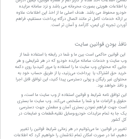
تمامی اطلاعات اخذ شده از کاربر اعم از شماره موبایل، ایمیل آدرس
یا اطلاعات هویتی بصورت محرمانه می باشد و نزد سامانه مزایده
خودرو محفوظ می باشد. هدف اصلی ما از اخذ این اطلاعات علاوه
بر ارائه خدمات کامل تر مانند اتصال درگاه پرداخت مستقیم، فراهم
آوردن تجربه ای ایمن، کارآمد و آسان تر است.
نافذ بودن قوانین سایت
این قوانین حاکمی است بین ما و شما در رابطه با استفاده شما از
وب سایت و خدمات سامانه مزایده خودرو که در هر شرایطی و هر
جایی که محتوای وب سایت ما را استفاده یا مرور کنید،یا روی دکمه
خرید حق اشتراک یا پرداخت می‌زنید، یا از طریق حساب خود به
محتوای غیر رایگان و پولی دسترسی پیدا کنید، این توافق قابل اجرا
و نافذ خواهد بود.
این توافق نامه شرایط و قوانینِ استفاده از وب سایت ما است، و
حقوق و الزامات ما و شما را مشخص می‌کند. وب سایت ما بستری
است جهت فراهم نمودن بستری آسان و مطمئن جهت دسترسی
یک جا به تمام مزایدات خودرو،وسایل نقلیه،قطعات و ضایعات در
کل کشور
تغییر در قوانین: ما می‌توانیم در هر زمانی شرایط قوانین را تغییر
دهیم، اما در صورت امکان تمام تلاشمان را خواهیم کرد که اطلاعات