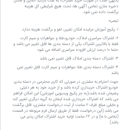
بدیهی است در صورت خرید اشتراک، به علت بازدید آنلاین و امکان
ذخیره سازی تمامی آگهی ها، تحت هیچ شرایطی کل هزینه
برگشت داده نمی شود.
تبصره:
۱- پکیج آموزش مزایده امکان تغییر، لغو و برگشت هزینه ندارد.
۲- اشتراک سراسری املاک، خودرو،طلا و جواهرات و سیم کارت
فقط با بالاترین اشتراک یکی از دسته بندی ها قابل تغییر می باشد و
حتما ۱۰ درصد ارزش افزوده سراسری اضافه می شود
۳- اشتراک دسته بندی املاک قابل تغییر نمی باشد
۴- اشتراک دسته بندی طلا جواهرات و سیم کارت قابل تغییر نمی
باشد
جهت احترام به مشتری در صورتی که کاربر محترمی در دسته بندی
خودرو اشتراک خریداری کرده باشد و از خرید خود به هر دلیلی
پشیمان شده باشد،(به جز پکیج ویدیویی اموزشی) این امکان فراهم
می باشد که اشتراک خریداری شده ایشان به گروه دیگری تغییر کند
و مابقی مبلغ ظرف ۲ ساعت از ثبت درخواست مشتری، قابل برگشت
می باشد.(این درخواست فقط از طریق ارسال فرم مربوطه در قسمت
(تماس با ما) و در 24 ساعت اولیه خرید اشتراک امکان پذیر می
باشد)