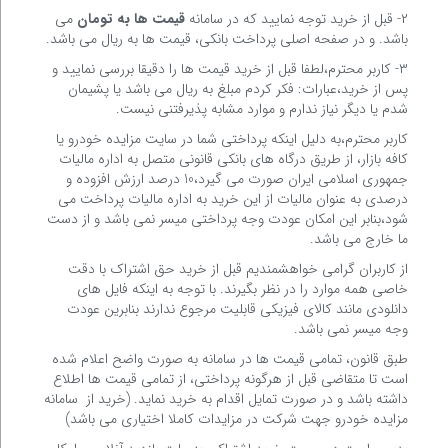
۲- قبل از خرید توجه نمایید که در سامانه
قیمت ها به تومان
می
باشد. و در صفحه اصلی پرداخت بانکی، قیمت ها به ریال می باشد.
۳- کاربر محترم،لطفا قبل از خرید قیمت ها را دقیقا بررسی نمایید و
پس از خرید،عبارات: فکر کردم مبلغ به ریال می باشد یا پشیمان
شدم یا دیگر نیاز ندارم و موارد مشابه پذیرفتنی نیست.
کاربر محترم،به دلیل اینکه پرداختی شما در سایت مزایده خودرو یا
کافه بازار، از طریق درگاه های بانکی قانونی متصل به اداره مالیات
جمهوری اسلامی ایران صورت می گیرد،10 درصد ارزش افزوده و
درصدی به عنوان مالیات از این خرید به اداره مالیات پرداخت می
شود،بنابر این امکان عودت وجه پرداختی میسر نمی باشد و از دست
ما خارج می باشد.
از کاربران گرامی خواهشمندیم قبل از خرید حق اشتراک با دقت
خاصی همه موارد را در نظر بگیرند. با توجه به اینکه فایل های
دانلودی مانند کالای فیزیکی قابلیت مرجوع ندارند بنابرین عودت
وجه میسر نمی باشد.
طبق قانون، تمامی قیمت ها در سامانه به صورت واضح اعلام شده
است تا متقاضی قبل از هرگونه پرداختی، از تمامی قیمت ها اطلاع
داشته باشد و در صورت تمایل اقدام به خرید نماید. (خرید از سامانه
مزایده خودرو جهت شرکت در مزایدات کاملا اختیاری می باشد)