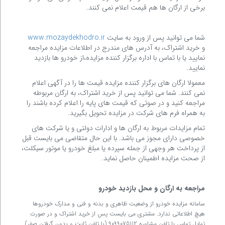
برخی از ارگان ها هم قیمت اعلام نمی کنند.
شما می توانید پس از ورود به سایت
www.mozaydekhodro.ir
و خرید اشتراک، به آدرس های مندرج در اطلاعات مزایده مراجعه
نمایید یا با تماس با اداره برگزار کننده مزایده،از خودرو ها بازدید
نمایید.
معمولا ارگان های برگزار کننده مزایده قیمت ها را در آگهی اعلام
نمی کنند. شما می توانید پس از خرید اشتراک، به ارگان مربوطه
مراجعه کنید و در صوتی که قیمت های پایه را اعلام کرده باشند را
به همراه فرم های شرکت در مزایده تحویل بگیرید.
تمام مزایدات مربوط به ارگان ها و ادارات دولتی و یا شرکت های
خصوصی دارای مجوز می باشد. با این حال متقاضی می بایست قبل
از پرداخت هر وجهی از جمله سپرده یا مبلغ خودرو یا موتور سیکلت،
از صحت مزایده اطمینان حاصل نماید.
مراجعه به ارگان و محل بازدید خودرو
سامانه مزایده خودرو از وضعیت ظاهری و بدنه و فنی و مدارک خودروها
هیچ اطلاعاتی ندارد. مشتری می بایست پس از خرید اشتراک و در صورت
تمایل تماس با تلفن مشاوره 9099075112 (با تلفن ثابت و بدون گرفتن صفر)