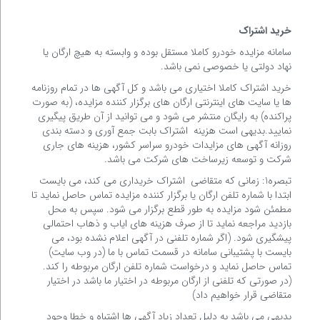
خرید اشتراک
سامانه مزایده خودرو کاملا مستقل بوده و وابسته به هیچ ارگان یا
نهاد دولتی یا خصوصی نمی باشد.
خرید اشتراک کاملا اختیاری می باشد و کل آگهی ها در تمام روزنامه
ها یا سایت های اینترنتی ارگان های برگزار کننده مزایده، (به صورت
پراکنده) به رایگان منتشر می شود و می توانید از آن طریق پیگیری
نمایید.بدیهی است هزینه اشتراک بابت جمع آوری و دسته بندی
روزانه آگهی های مزایدات خودرو سراسر کشور، هزینه های جاری
شرکت و توسعه زیرساخت های شرکت می باشد.
تبصره1: زمانی که متقاضی اشتراک خریداری می کند، می بایست
ابتدا با شماره تلفن ارگان یا برگزار کننده مزایده تماس حاصل نماید تا
مطمئن شود مزایده به طور قطع برگزار می شود. سپس به محل
بازدید مراجعه نماید تا از صرف هزینه های ایاب و ذهاب احتمالی
پیشگیری شود. (اگر شماره تلفنی در آگهی اعلام نشده بود، می
بایست با پشتیبانی سامانه در قسمت تماس با ما (در وب سایت)
تماس حاصل نماید و درخواست شماره تلفن ارگان مربوطه را کند.
(در صورتی که تلفنی از ارگان مربوطه در اختیار ما باشد در اختیار
متقاضی قرار خواهیم داد)
بدیهی می باشد به دلیل تعداد زیاد آگهی ها اشتباه و خطا وجود