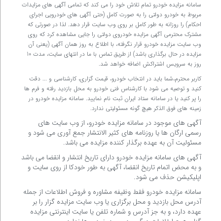
سامانه مزایده خودرو تمام تلاش خود را می کند که تمامی آگهی های مزایدات
مربوط به خودرو دولتی را به صورت کامل (حتی آگهی های خودرویی اجرای
احکام) را روزانه به طور کامل بر روی وب سایت قرار دهد. لذا در صورتی که
مشترک محترمی آگهی مزایده خودروی دولتی را جایی مشاهده کرد که روی
وب سایت مزایده خودرو قرار نگرفته، با اطلاع به روز همان آگهی (یعنی آن
مزایده در حال برگذاری باشد) از طریق تماس با ما در انتهای سایت، مدت 10
روز به سرویس اشتراکش اضافه خواهد شد.
کاربر محترم،شما باید در انتخاب خودرو، قیمت گزاری، کارشناسی و ... دقت
کنید و توصیه می شود با کارشناس فنی خودرو به محل بازدید رفته و فرم ها
را پر کنید یا در سامانه ستاد ایران ثبت نام نمایید. سامانه مزایده خودرو در
زمینه های فوق الذکر هیچ گونه مسئولیتی ندارد.
آگهی های موجود در سامانه مزایده خودرو، از وب سایت های
رسمی ارگان ها یا روزنامه های کثیر الانتشار جمع آوری می شود و
مسئولیت آن به عهده برگذار کننده مزایده می باشد.
آگهی های سامانه مزایده خودرو دارای تاریخ انتشار و انقضا می باشد
و به محض اتمام تاریخ انقضا، آگهی به طور خودکا از روی سایت و
اپلیکیشن حذف می شود.
سامانه مزایده خودرو فقط وظیفه مشاوره و فروش اطلاعات از جمله
آدرس محل بازدید و محل برگزاری یا وب سایت مزایده گزار را بر
عهده دارد، و به جز آدرس و شماره تلفن یا سایت اینترنتی مزایده